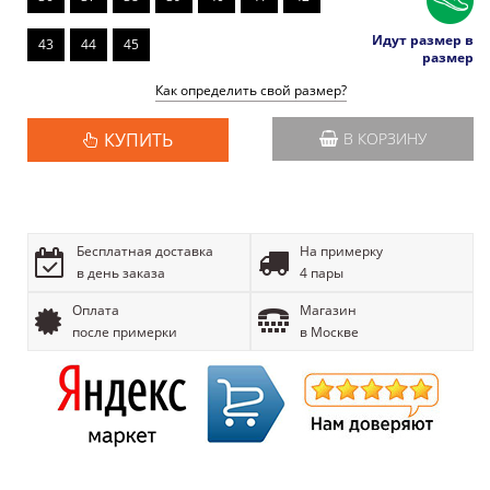
Идут размер в
43
44
45
размер
Как определить свой размер?
КУПИТЬ
В КОРЗИНУ
Бесплатная доставка
На примерку
в день заказа
4 пары
Оплата
Магазин
после примерки
в Москве