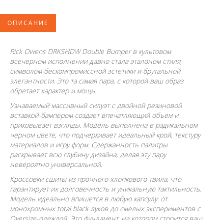
ОПИСАНИЕ
Rick Owens DRKSHDW Double Bumper в культовом
всечерном исполнении давно стала эталоном стиля,
символом бескомпромиссной эстетики и брутальной
элегантности. Это та самая пара, с которой ваш образ
обретает характер и мощь.
Узнаваемый массивный силуэт с двойной резиновой
вставкой-бампером создает впечатляющий объем и
приковывает взгляды. Модель выполнена в радикальном
черном цвете, что подчеркивает идеальный крой, текстуру
материалов и игру форм. Сдержанность палитры
раскрывает всю глубину дизайна, делая эту пару
невероятно универсальной.
Кроссовки сшиты из прочного хлопкового твила, что
гарантирует их долговечность и уникальную тактильность.
Модель идеально впишется в любую капсулу: от
монохромных total black луков до смелых экспериментов с
Oversize-одеждой. Это фундамент, на котором строится ваш