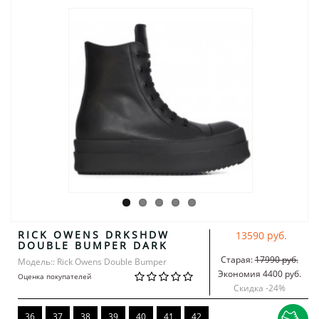
RICK OWENS DRKSHDW
13590 руб.
DOUBLE BUMPER DARK
Старая:
17990 руб.
Модель:: Rick Owens Double Bumper
Экономия 4400 руб.
Оценка покупателей
Скидка -
24
%
36
37
38
39
40
41
42