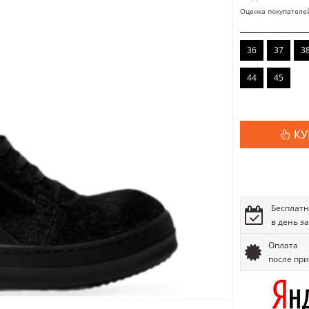
Оценка покупателе
36
37
3
44
45
КУ
Бесплатн
в день з
Оплата
после пр