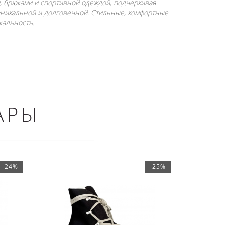
и, брюками и спортивной одеждой, подчеркивая
 уникальной и долговечной. Стильные, комфортные
кальность.
АРЫ
-24%
-25%