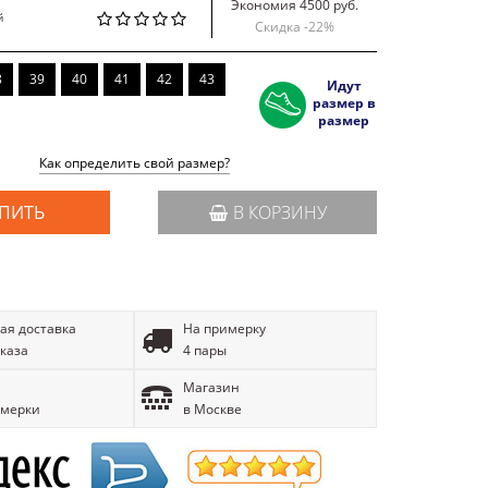
Экономия 4500 руб.
й
Скидка -
22
%
8
39
40
41
42
43
Идут
размер в
размер
Как определить свой размер?
ПИТЬ
В КОРЗИНУ
ая доставка
На примерку
аказа
4 пары
Магазин
имерки
в Москве