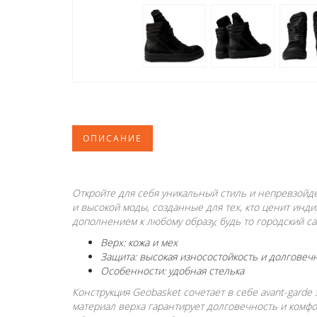
ОПИСАНИЕ
Откройте для себя уникальный стиль и непревзойд
и высокой моды, созданные для тех, кто ценит ин
дополнением к любому образу, будь то городский c
Верх: кожа и мех
Защита: высокая износостойкость и долговеч
Особенности: удобная стелька
Конструкция Geobasket сочетает в себе avant-gard
материал верха гарантирует долговечность и комфо