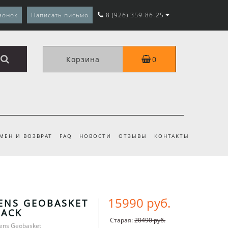
вонок
Написать письмо
8 (926) 359-86-25
Корзина
0
МЕН И ВОЗВРАТ
FAQ
НОВОСТИ
ОТЗЫВЫ
КОНТАКТЫ
15990 руб.
ENS GEOBASKET
LACK
Старая:
20490 руб.
ens Geobasket