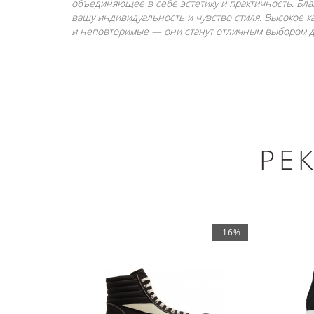
объединяющее в себе эстетику и практичность. Бла
вашу индивидуальность и чувство стиля. Высокое 
и неповторимые — они станут отличным выбором дл
РЕ
-16%