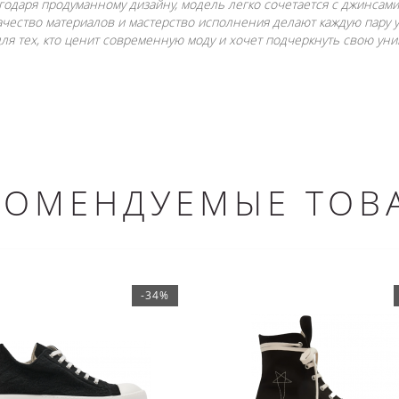
годаря продуманному дизайну, модель легко сочетается с джинсам
качество материалов и мастерство исполнения делают каждую пару
я тех, кто ценит современную моду и хочет подчеркнуть свою уни
КОМЕНДУЕМЫЕ ТОВ
-34%