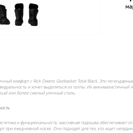
енный комфорт с Rick Owens Geobasket Total Black. Эти легендар
дивидуальность и хочет выделяться из толпы. Их минималистичный
asual или более смелый уличный стиль.
ность
e эстетика и функциональность: массивная подошва обеспечивает о
рт при ежедневной носке. Они подходят для тех, кто ищет неорди